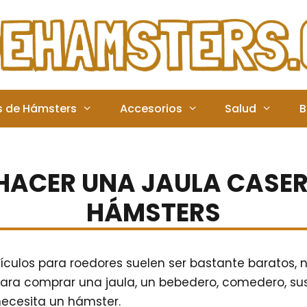
s de Hámsters
Accesorios
Salud
B
ACER UNA JAULA CASE
HÁMSTERS
tículos para roedores suelen ser bastante baratos, 
ra comprar una jaula, un bebedero, comedero, sus
necesita un hámster.