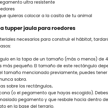
 pegamento ultra resistente
oedores
que quieras colocar a la casita de tu animal
a tupper jaula para roedores
ateriales necesarios para construir el hábitat, tard
pasos:
ngulo en la tapa de un tamaño (más o menos) de 4
as más pequeño. El tamaño de este rectángulo de
n el tamaño mencionado previamente, puedes tener
 nunca sobra.
las sobre los rectángulos
.
licona (o el pegamento que hayas escogido). Debe
masiado pegamento y que resbale hacia dentro de l
ato en la base del terrario.