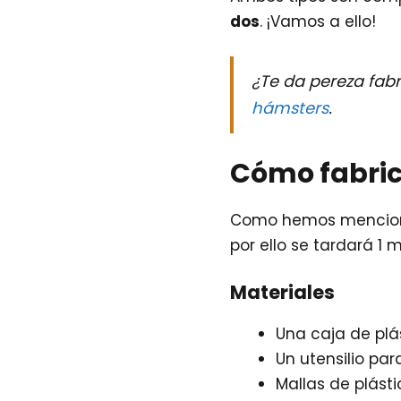
dos
. ¡Vamos a ello!
¿Te da pereza fabr
hámsters
.
Cómo fabric
Como hemos mencionad
por ello se tardará 1 m
Materiales
Una caja de pl
Un utensilio par
Mallas de plást