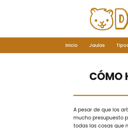
Saltar
al
contenido
Inicio
Jaulas
Tipo
CÓMO H
A pesar de que los ar
mucho presupuesto pa
todas las cosas que 