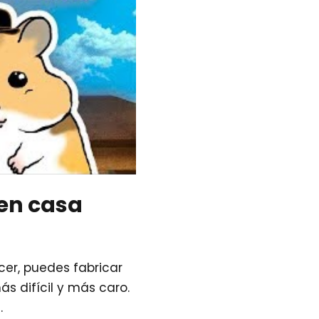
 en casa
cer, puedes fabricar
 difícil y más caro.
s
.