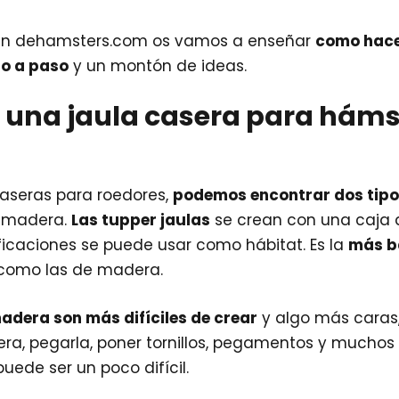
y en dehamsters.com os vamos a enseñar
como hace
o a paso
y un montón de ideas.
una jaula casera para háms
caseras para roedores,
podemos encontrar dos tip
e madera.
Las tupper jaulas
se crean con una caja d
caciones se puede usar como hábitat. Es la
más ba
 como las de madera.
madera son más difíciles de crear
y algo más caras,
era, pegarla, poner tornillos, pegamentos y muchos 
uede ser un poco difícil.