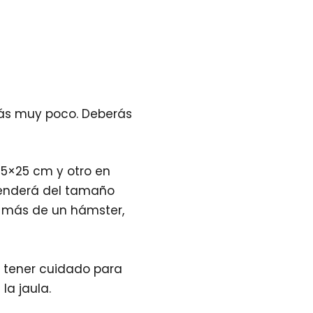
arás muy poco. Deberás
5×25 cm y otro en
penderá del tamaño
 más de un hámster,
s tener cuidado para
a jaula.