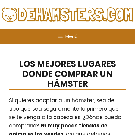
Saltar
al
contenido
Menú
LOS MEJORES LUGARES
DONDE COMPRAR UN
HÁMSTER
Si quieres adoptar a un hámster, sea del
tipo que sea seguramente lo primero que
se te venga a la cabeza es: ¿Dónde puedo
comprarlo?
En muy pocas tiendas de
animales los venden
, así que deberías