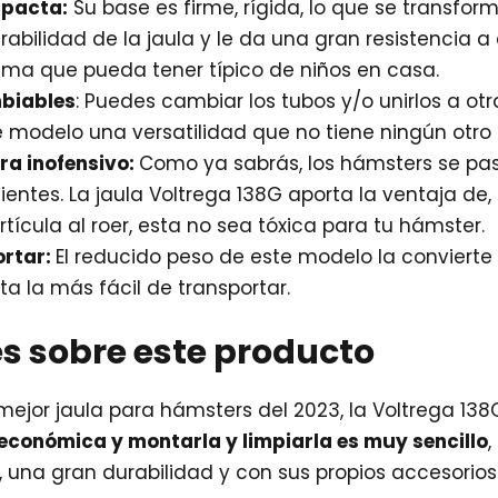
mpacta:
Su base es firme, rígida, lo que se transfor
rabilidad de la jaula y le da una gran resistencia a
ema que pueda tener típico de niños en casa.
biables
: Puedes cambiar los tubos y/o unirlos a otra
e modelo una versatilidad que no tiene ningún otro
ura inofensivo:
Como ya sabrás, los hámsters se pa
ientes. La jaula Voltrega 138G aporta la ventaja de,
ícula al roer, esta no sea tóxica para tu hámster.
ortar:
El reducido peso de este modelo la convierte
sta la más fácil de transportar.
s sobre este producto
mejor jaula para hámsters del 2023, la Voltrega 138G
económica y montarla y limpiarla es muy sencillo
una gran durabilidad y con sus propios accesorios