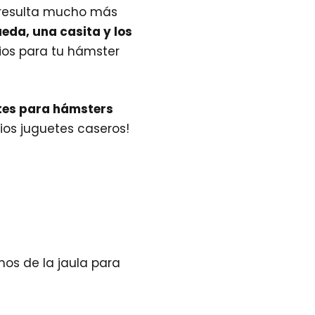
e resulta mucho más
eda, una casita y los
ios para tu hámster
tes para hámsters
pios juguetes caseros!
os de la jaula para