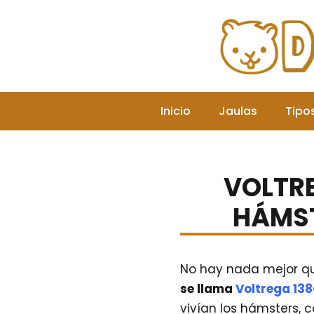
Saltar
al
contenido
Inicio
Jaulas
Tipo
VOLTRE
HÁMST
No hay nada mejor q
se llama
Voltrega 13
vivían los hámsters, 