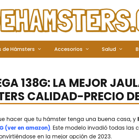
s de Hámsters
Accesorios
Salud
B
GA 138G: LA MEJOR JAU
ERS CALIDAD-PRECIO DE
ue hacer que tu hámster tenga una buena casa, y
8G (ver en amazon)
.
Este modelo invadió todas las 
convirtiéndose en la mejor opción de 2023.